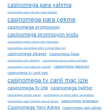
casinomega para yatirma
casinomega para yatırma i̇şlem süreleri
casinomega para çekme
casinomega promosyon
casinomega promosyon kodu
casinomega renkli casino slot makineleri
casinomega sektörünün etkili i̇simlerinden biri
casinomega sikayet
Casinomega Sitesi
casinomega site yönetimi
casinomega sosyal medya sayfaları
casinomega telegram
casinomega spor bahisleri oranları
casinomega tv canli maç
casinomega tv canli maç izle
casinomega tv izle
casinomega twitter
casinomega twitter mesajı
casinomega ve çeşitli bahis seçenekleri
casinomega whatsapp
casinomega web sitesinin güncel adresi
Casinomega Yeni Adres
casinomega yeni adresi