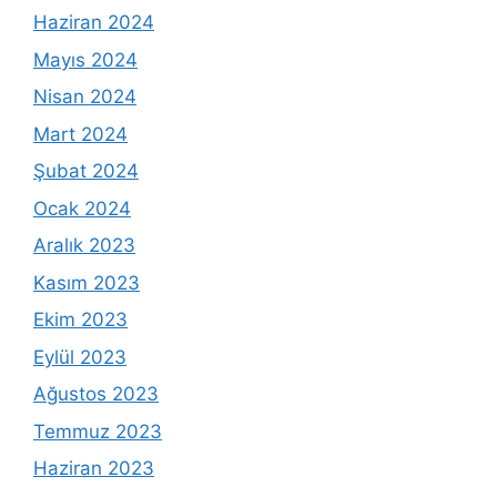
Haziran 2024
Mayıs 2024
Nisan 2024
Mart 2024
Şubat 2024
Ocak 2024
Aralık 2023
Kasım 2023
Ekim 2023
Eylül 2023
Ağustos 2023
Temmuz 2023
Haziran 2023