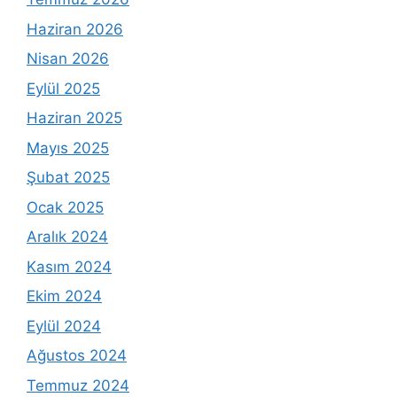
Haziran 2026
Nisan 2026
Eylül 2025
Haziran 2025
Mayıs 2025
Şubat 2025
Ocak 2025
Aralık 2024
Kasım 2024
Ekim 2024
Eylül 2024
Ağustos 2024
Temmuz 2024