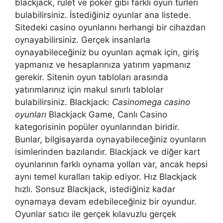
blackjack, rulet ve poker gibi farklı oyun türleri
bulabilirsiniz. İstediğiniz oyunlar ana listede.
Sitedeki casino oyunlarını herhangi bir cihazdan
oynayabilirsiniz. Gerçek insanlarla
oynayabileceğiniz bu oyunları açmak için, giriş
yapmanız ve hesaplarınıza yatırım yapmanız
gerekir. Sitenin oyun tabloları arasında
yatırımlarınız için makul sınırlı tablolar
bulabilirsiniz. Blackjack:
Casinomega casino
oyunları
Blackjack Game, Canlı Casino
kategorisinin popüler oyunlarından biridir.
Bunlar, bilgisayarda oynayabileceğiniz oyunların
isimlerinden bazılarıdır. Blackjack ve diğer kart
oyunlarının farklı oynama yolları var, ancak hepsi
aynı temel kuralları takip ediyor. Hız Blackjack
hızlı. Sonsuz Blackjack, istediğiniz kadar
oynamaya devam edebileceğiniz bir oyundur.
Oyunlar satıcı ile gerçek kılavuzlu gerçek