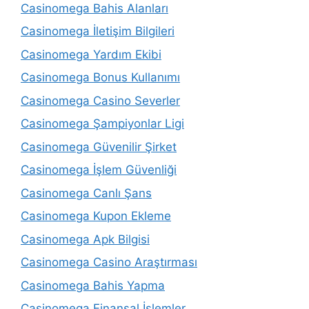
Casinomega Bahis Alanları
Casinomega İletişim Bilgileri
Casinomega Yardım Ekibi
Casinomega Bonus Kullanımı
Casinomega Casino Severler
Casinomega Şampiyonlar Ligi
Casinomega Güvenilir Şirket
Casinomega İşlem Güvenliği
Casinomega Canlı Şans
Casinomega Kupon Ekleme
Casinomega Apk Bilgisi
Casinomega Casino Araştırması
Casinomega Bahis Yapma
Casinomega Finansal İşlemler