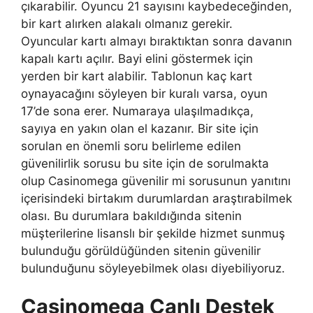
çıkarabilir. Oyuncu 21 sayısını kaybedeceğinden,
bir kart alırken alakalı olmanız gerekir.
Oyuncular kartı almayı bıraktıktan sonra davanın
kapalı kartı açılır. Bayi elini göstermek için
yerden bir kart alabilir. Tablonun kaç kart
oynayacağını söyleyen bir kuralı varsa, oyun
17’de sona erer. Numaraya ulaşılmadıkça,
sayıya en yakın olan el kazanır. Bir site için
sorulan en önemli soru belirleme edilen
güvenilirlik sorusu bu site için de sorulmakta
olup Casinomega güvenilir mi sorusunun yanıtını
içerisindeki birtakım durumlardan araştırabilmek
olası. Bu durumlara bakıldığında sitenin
müşterilerine lisanslı bir şekilde hizmet sunmuş
bulunduğu görüldüğünden sitenin güvenilir
bulunduğunu söyleyebilmek olası diyebiliyoruz.
Casinomega Canlı Destek