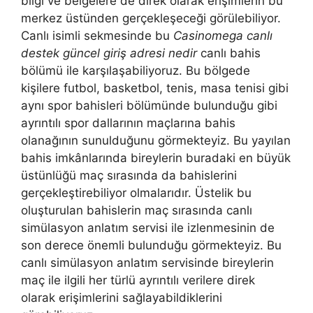
bilgi ve belgelere de direk olarak erişimlerin bu
merkez üstünden gerçekleşeceği görülebiliyor.
Canlı isimli sekmesinde bu
Casinomega canlı
destek güncel giriş adresi nedir
canlı bahis
bölümü ile karşılaşabiliyoruz. Bu bölgede
kişilere futbol, basketbol, tenis, masa tenisi gibi
aynı spor bahisleri bölümünde bulunduğu gibi
ayrıntılı spor dallarının maçlarına bahis
olanağının sunulduğunu görmekteyiz. Bu yayılan
bahis imkânlarında bireylerin buradaki en büyük
üstünlüğü maç sırasında da bahislerini
gerçekleştirebiliyor olmalarıdır. Üstelik bu
oluşturulan bahislerin maç sırasında canlı
simülasyon anlatım servisi ile izlenmesinin de
son derece önemli bulunduğu görmekteyiz. Bu
canlı simülasyon anlatım servisinde bireylerin
maç ile ilgili her türlü ayrıntılı verilere direk
olarak erişimlerini sağlayabildiklerini