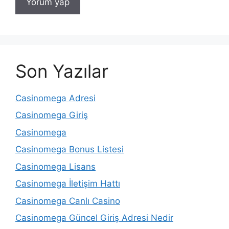
Son Yazılar
Casinomega Adresi
Casinomega Giriş
Casinomega
Casinomega Bonus Listesi
Casinomega Lisans
Casinomega İletişim Hattı
Casinomega Canlı Casino
Casinomega Güncel Giriş Adresi Nedir