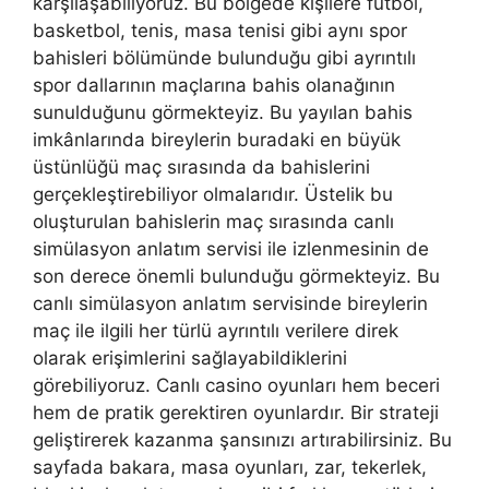
karşılaşabiliyoruz. Bu bölgede kişilere futbol,
basketbol, tenis, masa tenisi gibi aynı spor
bahisleri bölümünde bulunduğu gibi ayrıntılı
spor dallarının maçlarına bahis olanağının
sunulduğunu görmekteyiz. Bu yayılan bahis
imkânlarında bireylerin buradaki en büyük
üstünlüğü maç sırasında da bahislerini
gerçekleştirebiliyor olmalarıdır. Üstelik bu
oluşturulan bahislerin maç sırasında canlı
simülasyon anlatım servisi ile izlenmesinin de
son derece önemli bulunduğu görmekteyiz. Bu
canlı simülasyon anlatım servisinde bireylerin
maç ile ilgili her türlü ayrıntılı verilere direk
olarak erişimlerini sağlayabildiklerini
görebiliyoruz. Canlı casino oyunları hem beceri
hem de pratik gerektiren oyunlardır. Bir strateji
geliştirerek kazanma şansınızı artırabilirsiniz. Bu
sayfada bakara, masa oyunları, zar, tekerlek,