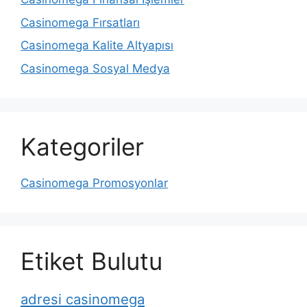
Casinomega Fırsatları
Casinomega Kalite Altyapısı
Casinomega Sosyal Medya
Kategoriler
Casinomega Promosyonlar
Etiket Bulutu
adresi casinomega