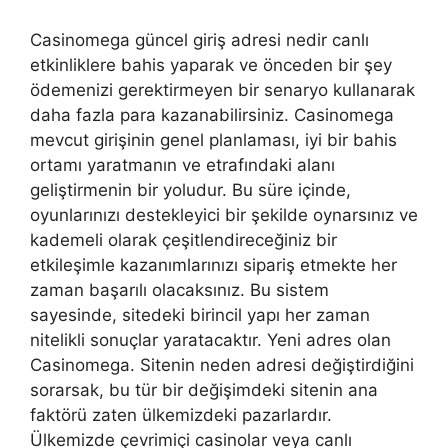
Casinomega güncel giriş adresi nedir canlı
etkinliklere bahis yaparak ve önceden bir şey
ödemenizi gerektirmeyen bir senaryo kullanarak
daha fazla para kazanabilirsiniz. Casinomega
mevcut girişinin genel planlaması, iyi bir bahis
ortamı yaratmanın ve etrafındaki alanı
geliştirmenin bir yoludur. Bu süre içinde,
oyunlarınızı destekleyici bir şekilde oynarsınız ve
kademeli olarak çeşitlendireceğiniz bir
etkileşimle kazanımlarınızı sipariş etmekte her
zaman başarılı olacaksınız. Bu sistem
sayesinde, sitedeki birincil yapı her zaman
nitelikli sonuçlar yaratacaktır. Yeni adres olan
Casinomega. Sitenin neden adresi değiştirdiğini
sorarsak, bu tür bir değişimdeki sitenin ana
faktörü zaten ülkemizdeki pazarlardır.
Ülkemizde çevrimiçi casinolar veya canlı