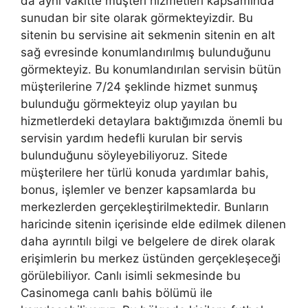
da aynı vakitte müşteri hizmetleri kapsamında
sunudan bir site olarak görmekteyizdir. Bu
sitenin bu servisine ait sekmenin sitenin en alt
sağ evresinde konumlandırılmış bulunduğunu
görmekteyiz. Bu konumlandırılan servisin bütün
müşterilerine 7/24 şeklinde hizmet sunmuş
bulunduğu görmekteyiz olup yayılan bu
hizmetlerdeki detaylara baktığımızda önemli bu
servisin yardım hedefli kurulan bir servis
bulunduğunu söyleyebiliyoruz. Sitede
müşterilere her türlü konuda yardımlar bahis,
bonus, işlemler ve benzer kapsamlarda bu
merkezlerden gerçekleştirilmektedir. Bunların
haricinde sitenin içerisinde elde edilmek dilenen
daha ayrıntılı bilgi ve belgelere de direk olarak
erişimlerin bu merkez üstünden gerçekleşeceği
görülebiliyor. Canlı isimli sekmesinde bu
Casinomega canlı bahis bölümü ile