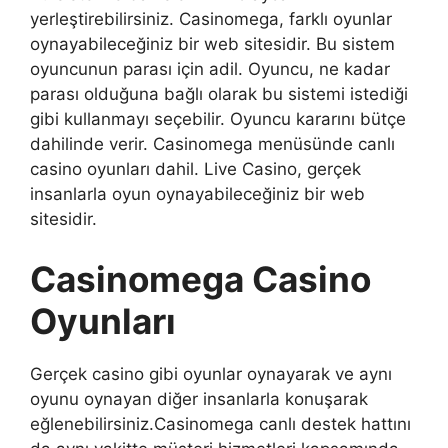
yerleştirebilirsiniz. Casinomega, farklı oyunlar
oynayabileceğiniz bir web sitesidir. Bu sistem
oyuncunun parası için adil. Oyuncu, ne kadar
parası olduğuna bağlı olarak bu sistemi istediği
gibi kullanmayı seçebilir. Oyuncu kararını bütçe
dahilinde verir. Casinomega menüsünde canlı
casino oyunları dahil. Live Casino, gerçek
insanlarla oyun oynayabileceğiniz bir web
sitesidir.
Casinomega Casino
Oyunları
Gerçek casino gibi oyunlar oynayarak ve aynı
oyunu oynayan diğer insanlarla konuşarak
eğlenebilirsiniz.Casinomega canlı destek hattını