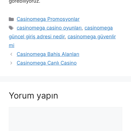
görebiliyoruz.
Kategoriler
Casinomega Promosyonlar
Etiketler
casinomega casino oyunları
,
casinomega
güncel giriş adresi nedir
,
casinomega güvenlir
mi
Casinomega Bahis Alanları
Casinomega Canlı Casino
Yorum yapın
Yorum