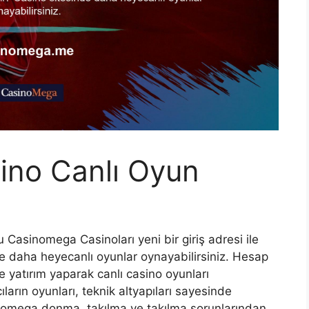
no Canlı Oyun
asinomega Casinoları yeni bir giriş adresi ile
de daha heyecanlı oyunlar oynayabilirsiniz. Hesap
yatırım yaparak canlı casino oyunları
ıların oyunları, teknik altyapıları sayesinde
inomega donma, takılma ve takılma sorunlarından