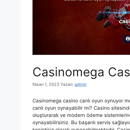
Casinomega Casi
Nisan 1, 2023
Yazarı:
admin
Casinomega casino canlı oyun oynuyor mu C
canlı oyun oynayabilir mi? Casino sitesin
oluşturarak ve modern ödeme sistemlerine 
oynayabilirsiniz. Bu başarılı servis sağlayıc
kesintisiz olarak oynanabilmektedir. Cas