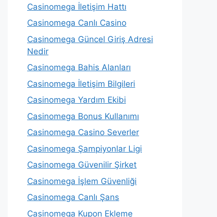
Casinomega İletişim Hattı
Casinomega Canlı Casino
Casinomega Güncel Giriş Adresi
Nedir
Casinomega Bahis Alanları
Casinomega İletişim Bilgileri
Casinomega Yardım Ekibi
Casinomega Bonus Kullanımı
Casinomega Casino Severler
Casinomega Şampiyonlar Ligi
Casinomega Güvenilir Şirket
Casinomega İşlem Güvenliği
Casinomega Canlı Şans
Casinomega Kupon Ekleme