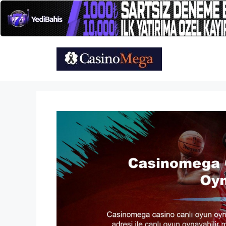
İçeriğe
atla