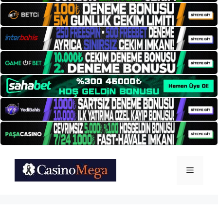
İçeriğe
atla
Menü