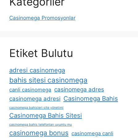
Kategoriler
Casinomega Promosyonlar
Etiket Bulutu
adresi casinomega
bahis sitesi casinomega
casinomega adres
canli casinomega
Casinomega Bahis
casinomega adresi
casinomega bahisleri site yönetimi
Casinomega Bahis Sitesi
casinomega bahis telefonları uyumlu mu
casinomega bonus
casinomega canli