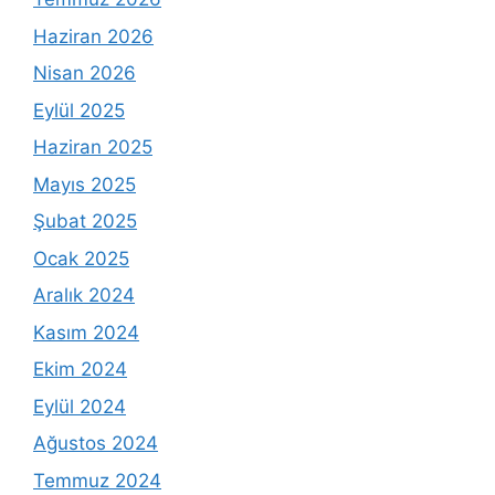
Haziran 2026
Nisan 2026
Eylül 2025
Haziran 2025
Mayıs 2025
Şubat 2025
Ocak 2025
Aralık 2024
Kasım 2024
Ekim 2024
Eylül 2024
Ağustos 2024
Temmuz 2024