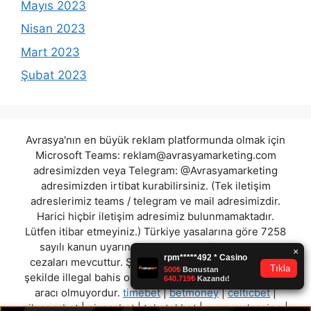
Mayıs 2023
Nisan 2023
Mart 2023
Şubat 2023
Avrasya'nın en büyük reklam platformunda olmak için
Microsoft Teams:
reklam@avrasyamarketing.com
adresimizden veya Telegram: @Avrasyamarketing
adresimizden irtibat kurabilirsiniz. (Tek iletişim
adreslerimiz teams / telegram ve mail adresimizdir.
Harici hiçbir iletişim adresimiz bulunmamaktadır.
Lütfen itibar etmeyiniz.) Türkiye yasalarına göre 7258
sayılı kanun uyarınca yasa dışı bahis oynamanın
cezaları mevcuttur. Şu an bulunduğunuz site hiç bir
şekilde illegal bahis oyunları oynatmıyor ve oynamaya
aracı olmuyordur.
timebet
|
betmoney
|
celticbet
|
zilyonerbet
|
piyasabet
|
teketekbet
|
maxroyalcasino
|