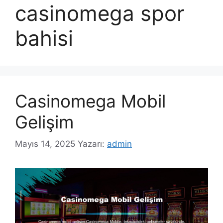
casinomega spor
bahisi
Casinomega Mobil
Gelişim
Mayıs 14, 2025
Yazarı:
admin