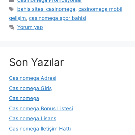
Casinomega Promosyonlar
Etiketler
bahis sitesi casinomega
,
casinomega mobil
gelişim
,
casinomega spor bahisi
Yorum yap
Son Yazılar
Casinomega Adresi
Casinomega Giriş
Casinomega
Casinomega Bonus Listesi
Casinomega Lisans
Casinomega İletişim Hattı