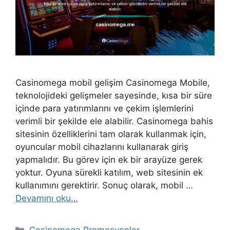
Casinomega mobil gelişim Casinomega Mobile,
teknolojideki gelişmeler sayesinde, kısa bir süre
içinde para yatırımlarını ve çekim işlemlerini
verimli bir şekilde ele alabilir. Casinomega bahis
sitesinin özelliklerini tam olarak kullanmak için,
oyuncular mobil cihazlarını kullanarak giriş
yapmalıdır. Bu görev için ek bir arayüze gerek
yoktur. Oyuna sürekli katılım, web sitesinin ek
kullanımını gerektirir. Sonuç olarak, mobil …
Devamını oku…
Kategoriler