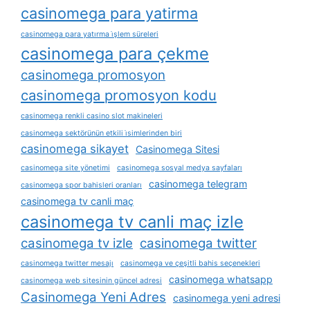
casinomega para yatirma
casinomega para yatırma i̇şlem süreleri
casinomega para çekme
casinomega promosyon
casinomega promosyon kodu
casinomega renkli casino slot makineleri
casinomega sektörünün etkili i̇simlerinden biri
casinomega sikayet
Casinomega Sitesi
casinomega site yönetimi
casinomega sosyal medya sayfaları
casinomega telegram
casinomega spor bahisleri oranları
casinomega tv canli maç
casinomega tv canli maç izle
casinomega tv izle
casinomega twitter
casinomega twitter mesajı
casinomega ve çeşitli bahis seçenekleri
casinomega whatsapp
casinomega web sitesinin güncel adresi
Casinomega Yeni Adres
casinomega yeni adresi