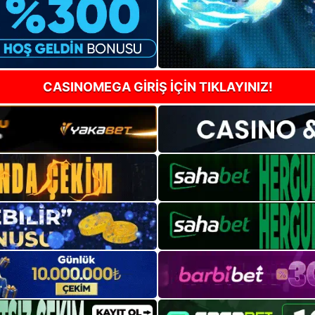
CASINOMEGA GİRİŞ İÇİN TIKLAYINIZ!