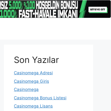
Son Yazılar
Casinomega Adresi
Casinomega Giriş
Casinomega
Casinomega Bonus Listesi
Casinomega Lisans