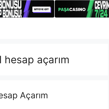
l hesap açarım
esap Açarım