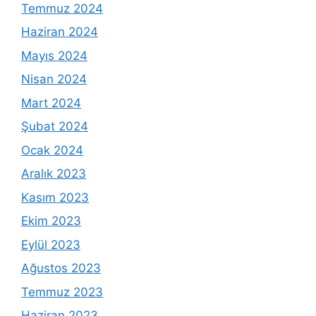
Temmuz 2024
Haziran 2024
Mayıs 2024
Nisan 2024
Mart 2024
Şubat 2024
Ocak 2024
Aralık 2023
Kasım 2023
Ekim 2023
Eylül 2023
Ağustos 2023
Temmuz 2023
Haziran 2023