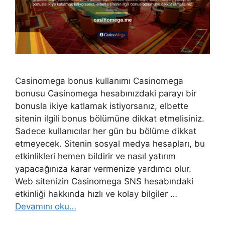
Casinomega bonus kullanımı Casinomega
bonusu Casinomega hesabınızdaki parayı bir
bonusla ikiye katlamak istiyorsanız, elbette
sitenin ilgili bonus bölümüne dikkat etmelisiniz.
Sadece kullanıcılar her gün bu bölüme dikkat
etmeyecek. Sitenin sosyal medya hesapları, bu
etkinlikleri hemen bildirir ve nasıl yatırım
yapacağınıza karar vermenize yardımcı olur.
Web sitenizin Casinomega SNS hesabındaki
etkinliği hakkında hızlı ve kolay bilgiler …
Devamını oku…