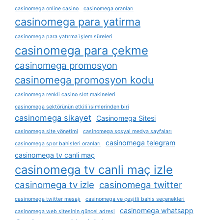
casinomega online casino
casinomega oranları
casinomega para yatirma
casinomega para yatırma i̇şlem süreleri
casinomega para çekme
casinomega promosyon
casinomega promosyon kodu
casinomega renkli casino slot makineleri
casinomega sektörünün etkili i̇simlerinden biri
casinomega sikayet
Casinomega Sitesi
casinomega site yönetimi
casinomega sosyal medya sayfaları
casinomega telegram
casinomega spor bahisleri oranları
casinomega tv canli maç
casinomega tv canli maç izle
casinomega tv izle
casinomega twitter
casinomega twitter mesajı
casinomega ve çeşitli bahis seçenekleri
casinomega whatsapp
casinomega web sitesinin güncel adresi