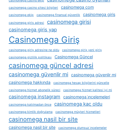
casinomega casino ekip
casinomega com
casinomega casino sitesi bilgileri
casinomega giris
casinomega ekip
casinomega finansal güvenlik
casinomega girisi
casinomega giris adresi
casinomega giris yap
Casinomega Giriş
casinomega giriş adresine ne oldu
casinomega giriş yeni giriş
Casinomega Güncel
casinomega gizlilik politikası
casinomega güncel adresi
casinomega güvenlir mi
casinomega güvenlir mi
casinomega hakkında
casinomega hesap bilgilerini güncelle
casinomega hizmet abonelik süreci
casinomega hizmet kalitesi i̇yi mi
casinomega instagram
casinomega i̇ncelemeleri
casinomega kaç oldu
casinomega katılmadan önce
casinomega kimlik doğrulama
casinomega müşteri hizmetleri
casinomega nasil bir site
casinomega nasil bir site
casinomega olumsuz i̇ncelemeler