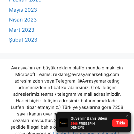
Mayıs 2023
Nisan 2023
Mart 2023
Şubat 2023
Avrasya'nın en büyük reklam platformunda olmak için
Microsoft Teams:
reklam@avrasyamarketing.com
adresimizden veya Telegram: @Avrasyamarketing
adresimizden irtibat kurabilirsiniz. (Tek iletişim
adreslerimiz teams / telegram ve mail adresimizdir.
Harici hiçbir iletişim adresimiz bulunmamaktadır.
Lütfen itibar etmeyiniz.) Türkiye yasalarına göre 7258
sayılı kanun uyarınca yasa dışı bahis oynamanın
cezaları mevcuttur. Şu an bulunduğunuz site hiç bir
şekilde illegal bahis oyunları oynatmıyor ve oynamaya
aracı olmuyordur.
timebet
|
betmoney
|
celticbet
|