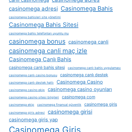
canli casinomega
Casinomega Bahis
casinomega adresi
casinomega bahisleri site yönetimi
Casinomega Bahis Sitesi
casinomega bahis telefonları uyumlu mu
casinomega bonus
casinomega canli
casinomega canli maç izle
Casinomega Canlı Bahis
casinomega canlı bahis sitesi
casinomega canlı bahis uygulaması
casinomega canlı destek
casinomega canlı casino bonusu
Casinomega Casino
casinomega canlı destek hattı
casinomega casino oyunları
casinomega casino ekip
casinomega com
casinomega casino sitesi bilgileri
casinomega giris
casinomega ekip
casinomega finansal güvenlik
casinomega girisi
casinomega giris adresi
casinomega giris yap
Casinomega Giriş