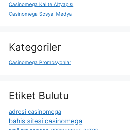
Casinomega Kalite Altyapısı
Casinomega Sosyal Medya
Kategoriler
Casinomega Promosyonlar
Etiket Bulutu
adresi casinomega
bahis sitesi casinomega
casinomega adres