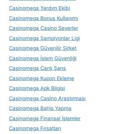
Casinomega Yardım Ekibi
Casinomega Bonus Kullanımı
Casinomega Casino Severler
Casinomega Şampiyonlar Ligi
Casinomega Güvenilir Şirket
Casinomega İşlem Güvenliği
Casinomega Canlı Şans
Casinomega Kupon Ekleme
Casinomega Apk Bilgisi
Casinomega Casino Araştırması
Casinomega Bahis Yapma
Casinomega Finansal İşlemler
Casinomega Fırsatları