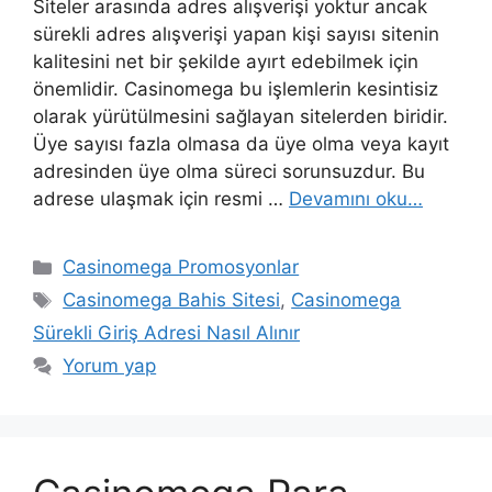
Siteler arasında adres alışverişi yoktur ancak
sürekli adres alışverişi yapan kişi sayısı sitenin
kalitesini net bir şekilde ayırt edebilmek için
önemlidir. Casinomega bu işlemlerin kesintisiz
olarak yürütülmesini sağlayan sitelerden biridir.
Üye sayısı fazla olmasa da üye olma veya kayıt
adresinden üye olma süreci sorunsuzdur. Bu
adrese ulaşmak için resmi …
Devamını oku…
Kategoriler
Casinomega Promosyonlar
Etiketler
Casinomega Bahis Sitesi
,
Casinomega
Sürekli Giriş Adresi Nasıl Alınır
Yorum yap