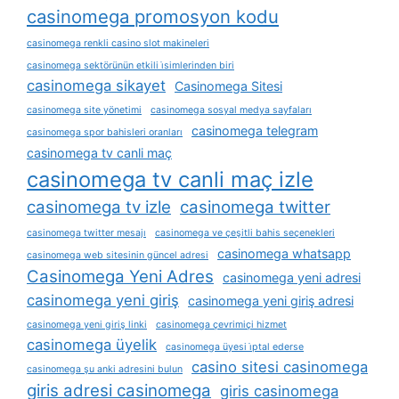
casinomega promosyon kodu
casinomega renkli casino slot makineleri
casinomega sektörünün etkili i̇simlerinden biri
casinomega sikayet
Casinomega Sitesi
casinomega site yönetimi
casinomega sosyal medya sayfaları
casinomega telegram
casinomega spor bahisleri oranları
casinomega tv canli maç
casinomega tv canli maç izle
casinomega tv izle
casinomega twitter
casinomega twitter mesajı
casinomega ve çeşitli bahis seçenekleri
casinomega whatsapp
casinomega web sitesinin güncel adresi
Casinomega Yeni Adres
casinomega yeni adresi
casinomega yeni giriş
casinomega yeni giriş adresi
casinomega yeni giriş linki
casinomega çevrimiçi hizmet
casinomega üyelik
casinomega üyesi i̇ptal ederse
casino sitesi casinomega
casinomega şu anki adresini bulun
giris adresi casinomega
giris casinomega