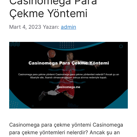
Casinomega Para
Çekme Yöntemi
Mart 4, 2023
Yazarı:
admin
Casinomega para çekme yöntemi Casinomega
para çekme yöntemleri nelerdir? Ancak şu an