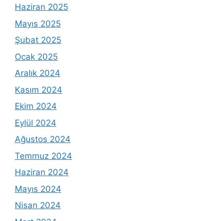
Haziran 2025
Mayıs 2025
Şubat 2025
Ocak 2025
Aralık 2024
Kasım 2024
Ekim 2024
Eylül 2024
Ağustos 2024
Temmuz 2024
Haziran 2024
Mayıs 2024
Nisan 2024