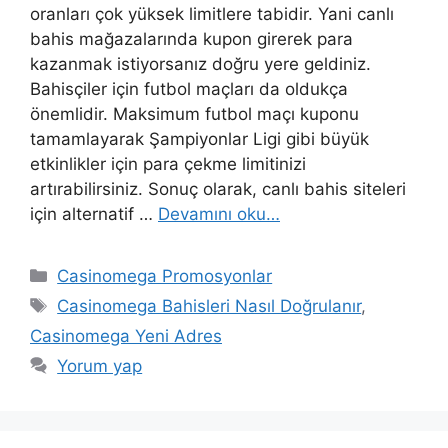
oranları çok yüksek limitlere tabidir. Yani canlı
bahis mağazalarında kupon girerek para
kazanmak istiyorsanız doğru yere geldiniz.
Bahisçiler için futbol maçları da oldukça
önemlidir. Maksimum futbol maçı kuponu
tamamlayarak Şampiyonlar Ligi gibi büyük
etkinlikler için para çekme limitinizi
artırabilirsiniz. Sonuç olarak, canlı bahis siteleri
için alternatif …
Devamını oku…
Kategoriler
Casinomega Promosyonlar
Etiketler
Casinomega Bahisleri Nasıl Doğrulanır
,
Casinomega Yeni Adres
Yorum yap