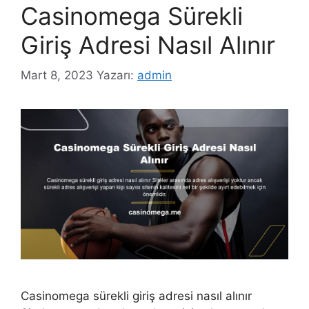
Casinomega Sürekli
Giriş Adresi Nasıl Alınır
Mart 8, 2023
Yazarı:
admin
Casinomega sürekli giriş adresi nasıl alınır