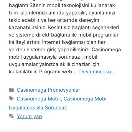
bağlantı Sitenin mobil teknolojisini kullanarak
tüm işlemlerinizi anında yapabilir, oyunlarınızı
takip edebilir ve her ortamda deneyim
kazanabilirsiniz. Kesintisiz bağlantı seçenekleri
ve sisteme direkt bağlantı ile mobil programlar
kaliteyi artırır. İnternet bağlantısı olan her
yerden sisteme giriş yapabilirsiniz. Casinomega
mobil uygulamasıyla sorunsuz , mobil
uygulamalar yalnızca akıllı cihazlar için
kullanılabilir. Programı web …
Devamını oku…
Kategoriler
Casinomega Promosyonlar
Etiketler
Casinomega Mobil
,
Casinomega Mobil
Uygulamasıyla Sorunsuz
Yorum yap