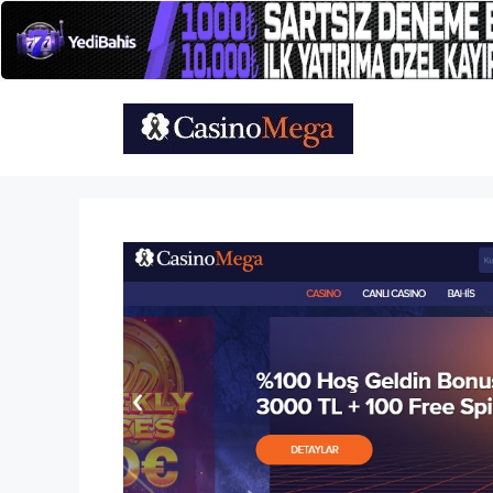
İçeriğe
atla