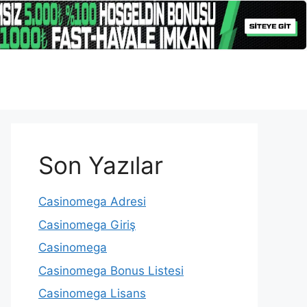
Son Yazılar
Casinomega Adresi
Casinomega Giriş
Casinomega
Casinomega Bonus Listesi
Casinomega Lisans