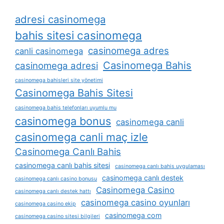
adresi casinomega
bahis sitesi casinomega
casinomega adres
canli casinomega
Casinomega Bahis
casinomega adresi
casinomega bahisleri site yönetimi
Casinomega Bahis Sitesi
casinomega bahis telefonları uyumlu mu
casinomega bonus
casinomega canli
casinomega canli maç izle
Casinomega Canlı Bahis
casinomega canlı bahis sitesi
casinomega canlı bahis uygulaması
casinomega canlı destek
casinomega canlı casino bonusu
Casinomega Casino
casinomega canlı destek hattı
casinomega casino oyunları
casinomega casino ekip
casinomega com
casinomega casino sitesi bilgileri