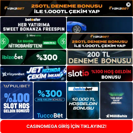
×
CASINOMEGA GİRİŞ İÇİN TIKLAYINIZ!