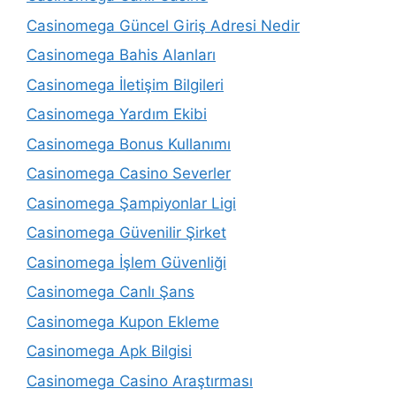
Casinomega Güncel Giriş Adresi Nedir
Casinomega Bahis Alanları
Casinomega İletişim Bilgileri
Casinomega Yardım Ekibi
Casinomega Bonus Kullanımı
Casinomega Casino Severler
Casinomega Şampiyonlar Ligi
Casinomega Güvenilir Şirket
Casinomega İşlem Güvenliği
Casinomega Canlı Şans
Casinomega Kupon Ekleme
Casinomega Apk Bilgisi
Casinomega Casino Araştırması