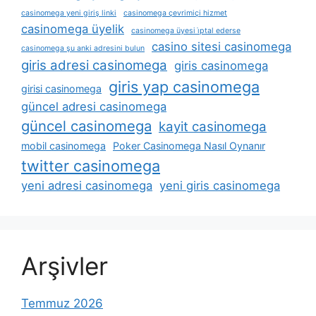
casinomega yeni giriş linki
casinomega çevrimiçi hizmet
casinomega üyelik
casinomega üyesi i̇ptal ederse
casino sitesi casinomega
casinomega şu anki adresini bulun
giris adresi casinomega
giris casinomega
giris yap casinomega
girisi casinomega
güncel adresi casinomega
güncel casinomega
kayit casinomega
mobil casinomega
Poker Casinomega Nasıl Oynanır
twitter casinomega
yeni adresi casinomega
yeni giris casinomega
Arşivler
Temmuz 2026