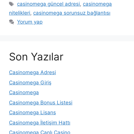
Etiketler
casinomega güncel adresi
,
casinomega
nitelikleri
,
casinomega sorunsuz bağlantısı
Yorum yap
Son Yazılar
Casinomega Adresi
Casinomega Giriş
Casinomega
Casinomega Bonus Listesi
Casinomega Lisans
Casinomega İletişim Hattı
Casinomega Canlı Casino