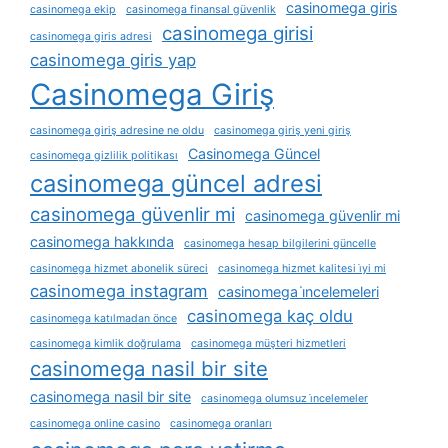
casinomega giris
casinomega ekip
casinomega finansal güvenlik
casinomega girisi
casinomega giris adresi
casinomega giris yap
Casinomega Giriş
casinomega giriş adresine ne oldu
casinomega giriş yeni giriş
Casinomega Güncel
casinomega gizlilik politikası
casinomega güncel adresi
casinomega güvenlir mi
casinomega güvenlir mi
casinomega hakkında
casinomega hesap bilgilerini güncelle
casinomega hizmet abonelik süreci
casinomega hizmet kalitesi i̇yi mi
casinomega instagram
casinomega i̇ncelemeleri
casinomega kaç oldu
casinomega katılmadan önce
casinomega kimlik doğrulama
casinomega müşteri hizmetleri
casinomega nasil bir site
casinomega nasil bir site
casinomega olumsuz i̇ncelemeler
casinomega online casino
casinomega oranları