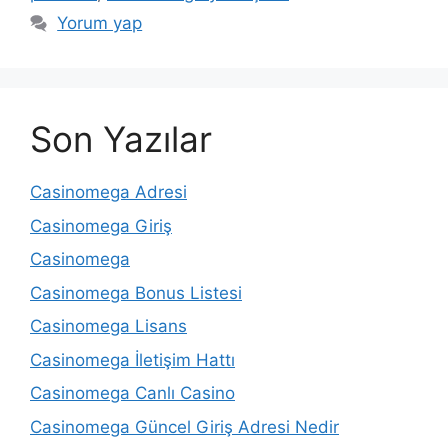
Yorum yap
Son Yazılar
Casinomega Adresi
Casinomega Giriş
Casinomega
Casinomega Bonus Listesi
Casinomega Lisans
Casinomega İletişim Hattı
Casinomega Canlı Casino
Casinomega Güncel Giriş Adresi Nedir