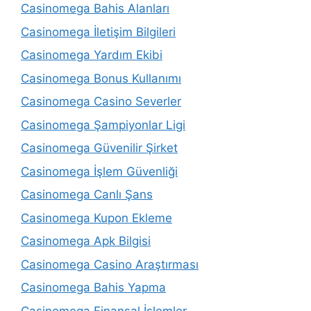
Casinomega Bahis Alanları
Casinomega İletişim Bilgileri
Casinomega Yardım Ekibi
Casinomega Bonus Kullanımı
Casinomega Casino Severler
Casinomega Şampiyonlar Ligi
Casinomega Güvenilir Şirket
Casinomega İşlem Güvenliği
Casinomega Canlı Şans
Casinomega Kupon Ekleme
Casinomega Apk Bilgisi
Casinomega Casino Araştırması
Casinomega Bahis Yapma
Casinomega Finansal İşlemler