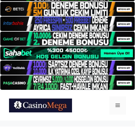
İçeriğe
atla
Menü