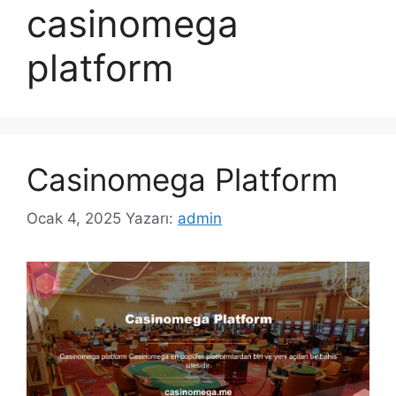
casinomega
platform
Casinomega Platform
Ocak 4, 2025
Yazarı:
admin