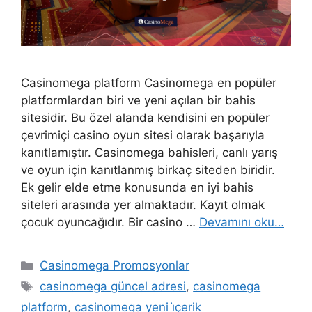
Casinomega platform Casinomega en popüler
platformlardan biri ve yeni açılan bir bahis
sitesidir. Bu özel alanda kendisini en popüler
çevrimiçi casino oyun sitesi olarak başarıyla
kanıtlamıştır. Casinomega bahisleri, canlı yarış
ve oyun için kanıtlanmış birkaç siteden biridir.
Ek gelir elde etme konusunda en iyi bahis
siteleri arasında yer almaktadır. Kayıt olmak
çocuk oyuncağıdır. Bir casino …
Devamını oku…
Kategoriler
Casinomega Promosyonlar
Etiketler
casinomega güncel adresi
,
casinomega
platform
,
casinomega yeni i̇çerik