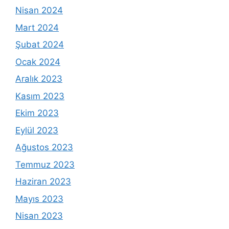
Nisan 2024
Mart 2024
Şubat 2024
Ocak 2024
Aralık 2023
Kasım 2023
Ekim 2023
Eylül 2023
Ağustos 2023
Temmuz 2023
Haziran 2023
Mayıs 2023
Nisan 2023