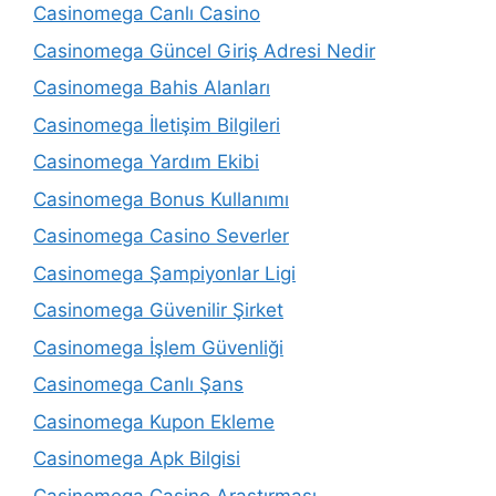
Casinomega Canlı Casino
Casinomega Güncel Giriş Adresi Nedir
Casinomega Bahis Alanları
Casinomega İletişim Bilgileri
Casinomega Yardım Ekibi
Casinomega Bonus Kullanımı
Casinomega Casino Severler
Casinomega Şampiyonlar Ligi
Casinomega Güvenilir Şirket
Casinomega İşlem Güvenliği
Casinomega Canlı Şans
Casinomega Kupon Ekleme
Casinomega Apk Bilgisi
Casinomega Casino Araştırması