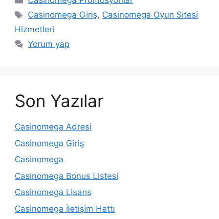
Casinomega Promosyonlar
Etiketler
Casinomega Giriş
,
Casinomega Oyun Sitesi
Hizmetleri
Yorum yap
Son Yazılar
Casinomega Adresi
Casinomega Giriş
Casinomega
Casinomega Bonus Listesi
Casinomega Lisans
Casinomega İletişim Hattı