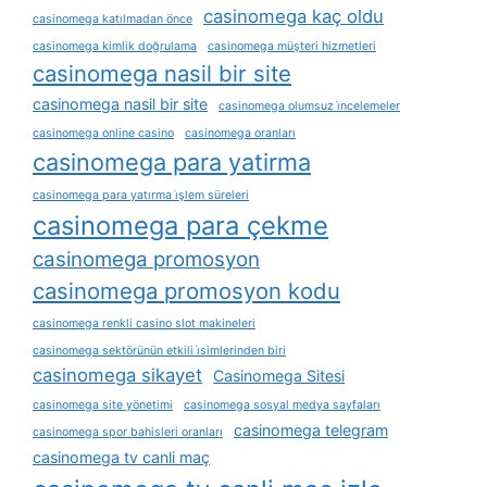
casinomega kaç oldu
casinomega katılmadan önce
casinomega kimlik doğrulama
casinomega müşteri hizmetleri
casinomega nasil bir site
casinomega nasil bir site
casinomega olumsuz i̇ncelemeler
casinomega online casino
casinomega oranları
casinomega para yatirma
casinomega para yatırma i̇şlem süreleri
casinomega para çekme
casinomega promosyon
casinomega promosyon kodu
casinomega renkli casino slot makineleri
casinomega sektörünün etkili i̇simlerinden biri
casinomega sikayet
Casinomega Sitesi
casinomega site yönetimi
casinomega sosyal medya sayfaları
casinomega telegram
casinomega spor bahisleri oranları
casinomega tv canli maç