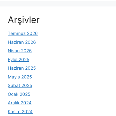
Arşivler
Temmuz 2026
Haziran 2026
Nisan 2026
Eylül 2025
Haziran 2025
Mayıs 2025
Şubat 2025
Ocak 2025
Aralık 2024
Kasım 2024