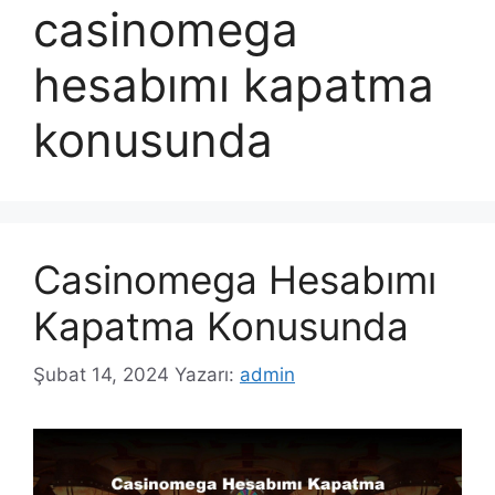
casinomega
hesabımı kapatma
konusunda
Casinomega Hesabımı
Kapatma Konusunda
Şubat 14, 2024
Yazarı:
admin