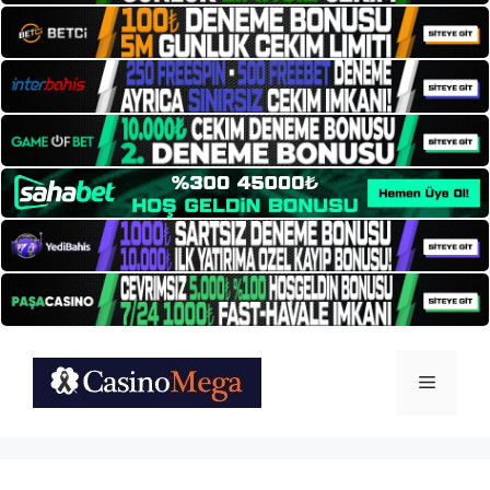
İçeriğe
atla
Menü