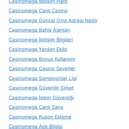
Casinomega İletişim Hattı
Casinomega Canlı Casino
Casinomega Güncel Giriş Adresi Nedir
Casinomega Bahis Alanları
Casinomega İletişim Bilgileri
Casinomega Yardım Ekibi
Casinomega Bonus Kullanımı
Casinomega Casino Severler
Casinomega Şampiyonlar Ligi
Casinomega Güvenilir Şirket
Casinomega İşlem Güvenliği
Casinomega Canlı Şans
Casinomega Kupon Ekleme
Casinomega Apk Bilgisi