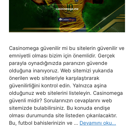
Casinomega güvenilir mi bu sitelerin güvenilir ve
emniyetli olması bizim için önemlidir. Gerçek
parayla oynadığınızda paranızın güvende
olduğuna inanıyoruz. Web sitemizi yukarıda
önerilen web siteleriyle karşılaştırarak
güvenilirliğini kontrol edin. Yalnızca aşina
olduğunuz web sitelerini listeleyin. Casinomega
güvenli midir? Sorularınızın cevaplarını web
sitemizde bulabilirsiniz. Bu konuda endişe
olması durumunda site listeden çıkarılacaktır.
Bu, futbol bahislerinizin ve …
Devamını oku…