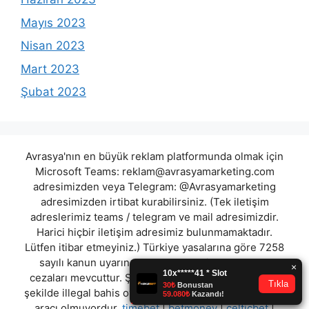
Mayıs 2023
Nisan 2023
Mart 2023
Şubat 2023
Avrasya'nın en büyük reklam platformunda olmak için
Microsoft Teams:
reklam@avrasyamarketing.com
adresimizden veya Telegram: @Avrasyamarketing
adresimizden irtibat kurabilirsiniz. (Tek iletişim
adreslerimiz teams / telegram ve mail adresimizdir.
Harici hiçbir iletişim adresimiz bulunmamaktadır.
Lütfen itibar etmeyiniz.) Türkiye yasalarına göre 7258
sayılı kanun uyarınca yasa dışı bahis oynamanın
cezaları mevcuttur. Şu an bulunduğunuz site hiç bir
şekilde illegal bahis oyunları oynatmıyor ve oynamaya
aracı olmuyordur.
timebet
|
betmoney
|
celticbet
|