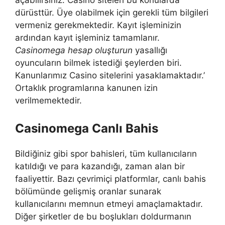
dürüsttür. Üye olabilmek için gerekli tüm bilgileri
vermeniz gerekmektedir. Kayıt işleminizin
ardından kayıt işleminiz tamamlanır.
Casinomega hesap oluşturun
yasallığı
oyuncuların bilmek istediği şeylerden biri.
Kanunlarımız Casino sitelerini yasaklamaktadır.’
Ortaklık programlarına kanunen izin
verilmemektedir.
Casinomega Canlı Bahis
Bildiğiniz gibi spor bahisleri, tüm kullanıcıların
katıldığı ve para kazandığı, zaman alan bir
faaliyettir. Bazı çevrimiçi platformlar, canlı bahis
bölümünde gelişmiş oranlar sunarak
kullanıcılarını memnun etmeyi amaçlamaktadır.
Diğer şirketler de bu boşlukları doldurmanın