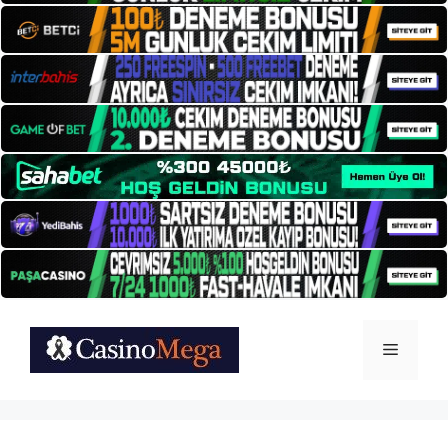
İçeriğe
atla
Menü