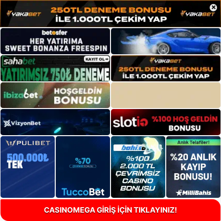
×
CASINOMEGA GİRİŞ İÇİN TIKLAYINIZ!