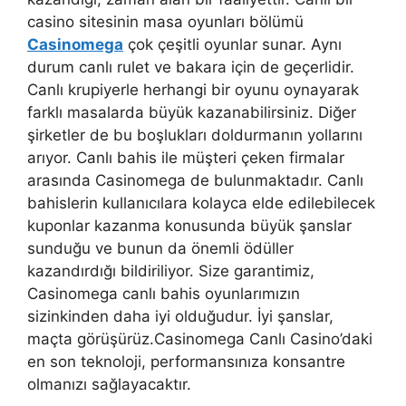
casino sitesinin masa oyunları bölümü
Casinomega
çok çeşitli oyunlar sunar. Aynı
durum canlı rulet ve bakara için de geçerlidir.
Canlı krupiyerle herhangi bir oyunu oynayarak
farklı masalarda büyük kazanabilirsiniz. Diğer
şirketler de bu boşlukları doldurmanın yollarını
arıyor. Canlı bahis ile müşteri çeken firmalar
arasında Casinomega de bulunmaktadır. Canlı
bahislerin kullanıcılara kolayca elde edilebilecek
kuponlar kazanma konusunda büyük şanslar
sunduğu ve bunun da önemli ödüller
kazandırdığı bildiriliyor. Size garantimiz,
Casinomega canlı bahis oyunlarımızın
sizinkinden daha iyi olduğudur. İyi şanslar,
maçta görüşürüz.Casinomega Canlı Casino’daki
en son teknoloji, performansınıza konsantre
olmanızı sağlayacaktır.