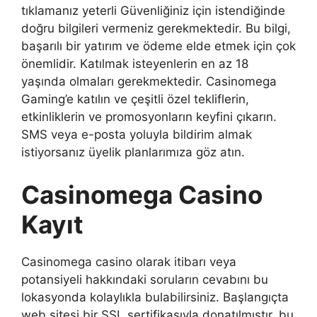
tıklamanız yeterli Güvenliğiniz için istendiğinde
doğru bilgileri vermeniz gerekmektedir. Bu bilgi,
başarılı bir yatırım ve ödeme elde etmek için çok
önemlidir. Katılmak isteyenlerin en az 18
yaşında olmaları gerekmektedir. Casinomega
Gaming’e katılın ve çeşitli özel tekliflerin,
etkinliklerin ve promosyonların keyfini çıkarın.
SMS veya e-posta yoluyla bildirim almak
istiyorsanız üyelik planlarımıza göz atın.
Casinomega Casino
Kayıt
Casinomega casino olarak itibarı veya
potansiyeli hakkındaki soruların cevabını bu
lokasyonda kolaylıkla bulabilirsiniz. Başlangıçta
web sitesi bir SSL sertifikasıyla donatılmıştır, bu