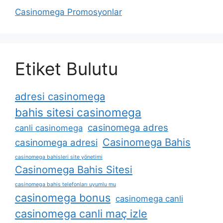
Casinomega Promosyonlar
Etiket Bulutu
adresi casinomega
bahis sitesi casinomega
casinomega adres
canli casinomega
Casinomega Bahis
casinomega adresi
casinomega bahisleri site yönetimi
Casinomega Bahis Sitesi
casinomega bahis telefonları uyumlu mu
casinomega bonus
casinomega canli
casinomega canli maç izle