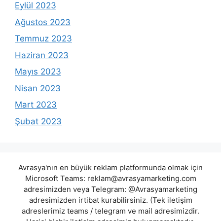
Eylül 2023
Ağustos 2023
Temmuz 2023
Haziran 2023
Mayıs 2023
Nisan 2023
Mart 2023
Şubat 2023
Avrasya'nın en büyük reklam platformunda olmak için
Microsoft Teams:
reklam@avrasyamarketing.com
adresimizden veya Telegram: @Avrasyamarketing
adresimizden irtibat kurabilirsiniz. (Tek iletişim
adreslerimiz teams / telegram ve mail adresimizdir.