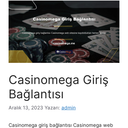
Casinomega Giriş
Bağlantısı
Aralık 13, 2023
Yazarı:
admin
Casinomega giriş bağlantısı Casinomega web