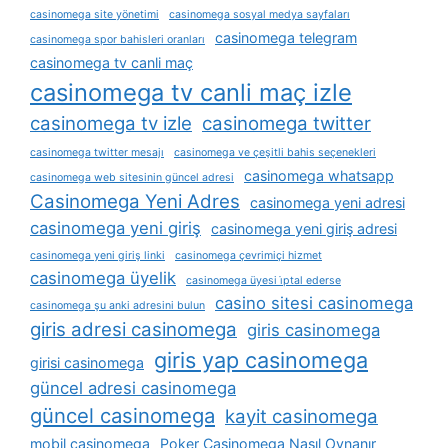
casinomega site yönetimi
casinomega sosyal medya sayfaları
casinomega telegram
casinomega spor bahisleri oranları
casinomega tv canli maç
casinomega tv canli maç izle
casinomega tv izle
casinomega twitter
casinomega twitter mesajı
casinomega ve çeşitli bahis seçenekleri
casinomega whatsapp
casinomega web sitesinin güncel adresi
Casinomega Yeni Adres
casinomega yeni adresi
casinomega yeni giriş
casinomega yeni giriş adresi
casinomega yeni giriş linki
casinomega çevrimiçi hizmet
casinomega üyelik
casinomega üyesi i̇ptal ederse
casino sitesi casinomega
casinomega şu anki adresini bulun
giris adresi casinomega
giris casinomega
giris yap casinomega
girisi casinomega
güncel adresi casinomega
güncel casinomega
kayit casinomega
mobil casinomega
Poker Casinomega Nasıl Oynanır