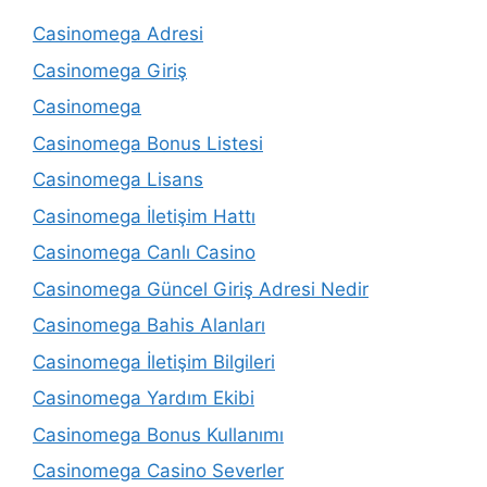
Casinomega Adresi
Casinomega Giriş
Casinomega
Casinomega Bonus Listesi
Casinomega Lisans
Casinomega İletişim Hattı
Casinomega Canlı Casino
Casinomega Güncel Giriş Adresi Nedir
Casinomega Bahis Alanları
Casinomega İletişim Bilgileri
Casinomega Yardım Ekibi
Casinomega Bonus Kullanımı
Casinomega Casino Severler