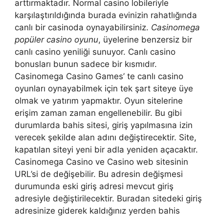
arttırmaktadır. Normal casino lobileriyle
karşılaştırıldığında burada evinizin rahatlığında
canlı bir casinoda oynayabilirsiniz.
Casinomega
popüler casino oyunu
, üyelerine benzersiz bir
canlı casino yeniliği sunuyor. Canlı casino
bonusları bunun sadece bir kısmıdır.
Casinomega Casino Games’ te canlı casino
oyunları oynayabilmek için tek şart siteye üye
olmak ve yatırım yapmaktır. Oyun sitelerine
erişim zaman zaman engellenebilir. Bu gibi
durumlarda bahis sitesi, giriş yapılmasına izin
verecek şekilde alan adını değiştirecektir. Site,
kapatılan siteyi yeni bir adla yeniden açacaktır.
Casinomega Casino ve Casino web sitesinin
URL’si de değişebilir. Bu adresin değişmesi
durumunda eski giriş adresi mevcut giriş
adresiyle değiştirilecektir. Buradan sitedeki giriş
adresinize giderek kaldığınız yerden bahis