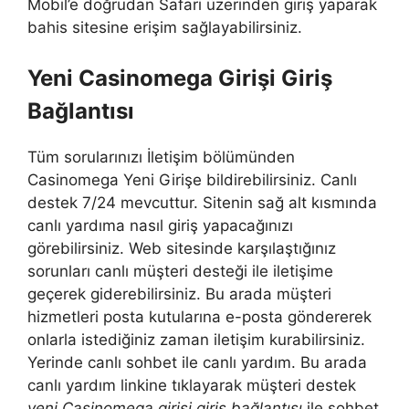
Mobil’e doğrudan Safari üzerinden giriş yaparak
bahis sitesine erişim sağlayabilirsiniz.
Yeni Casinomega Girişi Giriş
Bağlantısı
Tüm sorularınızı İletişim bölümünden
Casinomega Yeni Girişe bildirebilirsiniz. Canlı
destek 7/24 mevcuttur. Sitenin sağ alt kısmında
canlı yardıma nasıl giriş yapacağınızı
görebilirsiniz. Web sitesinde karşılaştığınız
sorunları canlı müşteri desteği ile iletişime
geçerek giderebilirsiniz. Bu arada müşteri
hizmetleri posta kutularına e-posta göndererek
onlarla istediğiniz zaman iletişim kurabilirsiniz.
Yerinde canlı sohbet ile canlı yardım. Bu arada
canlı yardım linkine tıklayarak müşteri destek
yeni Casinomega girişi giriş bağlantısı
ile sohbet