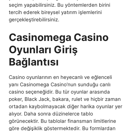
seçim yapabilirsiniz. Bu yöntemlerden birini
tercih ederek bireysel yatırım işlemlerini
gerçekleştirebilirsiniz.
Casinomega Casino
Oyunları Giriş
Bağlantısı
Casino oyunlarının en heyecanlı ve eğlenceli
yanı Casinomega Casino’nun sunduğu canlı
casino seçeneğidir. Bu tür oyunlar arasında
poker, Black Jack, bakara, rulet ve hiçbir zaman
ortadan kaybolmayacak diğer harika oyunlar yer
alıyor. Daha sonra düzinelerce tablo
görünecektir. Bu tablolar finansman limitlerine
göre değişiklik göstermektedir. Bu formlardan