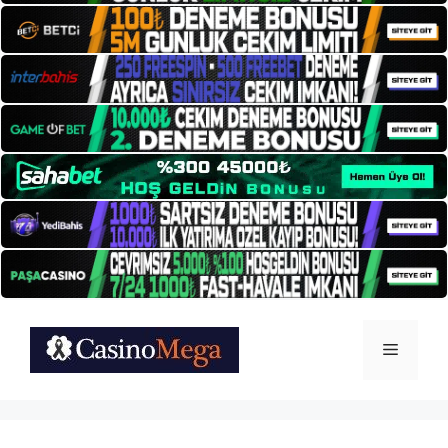
İçeriğe
atla
Menü