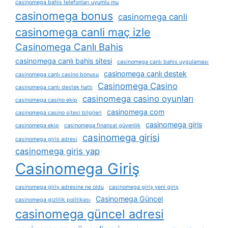
casinomega bahis telefonları uyumlu mu
casinomega bonus
casinomega canli
casinomega canli maç izle
Casinomega Canlı Bahis
casinomega canlı bahis sitesi
casinomega canlı bahis uygulaması
casinomega canlı destek
casinomega canlı casino bonusu
Casinomega Casino
casinomega canlı destek hattı
casinomega casino oyunları
casinomega casino ekip
casinomega com
casinomega casino sitesi bilgileri
casinomega giris
casinomega ekip
casinomega finansal güvenlik
casinomega girisi
casinomega giris adresi
casinomega giris yap
Casinomega Giriş
casinomega giriş adresine ne oldu
casinomega giriş yeni giriş
Casinomega Güncel
casinomega gizlilik politikası
casinomega güncel adresi