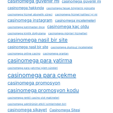
casinomega güvenlir mi
casinomega güvenlir mi
casinomega hakkında
casinomega hesap bilgilerini güncelle
casinomega hizmet abonelik süreci
casinomega hizmet kalitesi i̇yi mi
casinomega instagram
casinomega i̇ncelemeleri
casinomega kaç oldu
casinomega katılmadan önce
casinomega kimlik doğrulama
casinomega müşteri hizmetleri
casinomega nasil bir site
casinomega nasil bir site
casinomega olumsuz i̇ncelemeler
casinomega online casino
casinomega oranları
casinomega para yatirma
casinomega para yatırma i̇şlem süreleri
casinomega para çekme
casinomega promosyon
casinomega promosyon kodu
casinomega renkli casino slot makineleri
casinomega sektörünün etkili i̇simlerinden biri
casinomega sikayet
Casinomega Sitesi