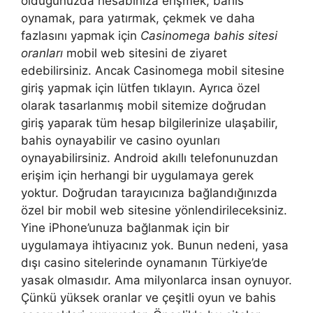
olduğunuzda hesabınıza erişmek, bahis
oynamak, para yatırmak, çekmek ve daha
fazlasını yapmak için
Casinomega bahis sitesi
oranları
mobil web sitesini de ziyaret
edebilirsiniz. Ancak Casinomega mobil sitesine
giriş yapmak için lütfen tıklayın. Ayrıca özel
olarak tasarlanmış mobil sitemize doğrudan
giriş yaparak tüm hesap bilgilerinize ulaşabilir,
bahis oynayabilir ve casino oyunları
oynayabilirsiniz. Android akıllı telefonunuzdan
erişim için herhangi bir uygulamaya gerek
yoktur. Doğrudan tarayıcınıza bağlandığınızda
özel bir mobil web sitesine yönlendirileceksiniz.
Yine iPhone’unuza bağlanmak için bir
uygulamaya ihtiyacınız yok. Bunun nedeni, yasa
dışı casino sitelerinde oynamanın Türkiye’de
yasak olmasıdır. Ama milyonlarca insan oynuyor.
Çünkü yüksek oranlar ve çeşitli oyun ve bahis