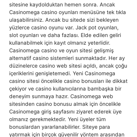
sitesine kaydolduktan hemen sonra. Ancak
Casinomega casino oyunları menüsüne tek tıkla
ulaşabilirsiniz. Ancak bu sitede sizi bekleyen
yüzlerce casino oyunu var. Jack pot oyunları,
slot oyunları ve daha fazlası. Elde edilen geliri
kullanabilmek için kayıt olmanız yeterlidir.
Casinomega casino ve oyun sitesi gelişmiş
alternatif casino sistemleri sunmaktadır. Her ay
düzinelerce casino web sitesi açıldı, ancak çoğu
içeriklerini genişletemedi. Yeni Casinomega
casino sitesi öncelikle casino bonusları ile dikkat
çekiyor ve casino kullanıcılarına bambaşka bir
deneyim sunmaya hazır. Casinomega web
sitesinden casino bonusu almak için öncelikle
Casinomega giriş sayfasını ziyaret ederek üye
olmanız gerekmektedir. Yeni üyeler tüm
bonuslardan yararlanabilirler. Siteye para
yatırmak için birçok güvenilir yöntem arasından